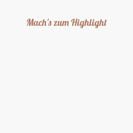
Mach's zum Highlight
Kontaktiere uns, damit deine Feier nicht nur lecker, sondern
unvergesslich wird.
E-Mail
*
Name
*