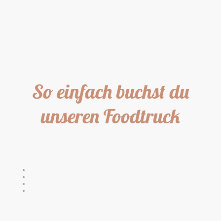
Stilvolles Catering. Für Dich.
So einfach buchst du
unseren Foodtruck
1. Welches Essenskonzept möchtest du für dein Event?
Was dürfen wir mitbringen?
Asian Fusion Burger
Curry Dishes
Asian Kitchen
Gebratene Nudeln
2. Wann? Wo? Wie viele Personen?