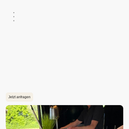
Wir brauchen von dir folgende Informationen:
Wann soll das Event stattfinden?
Wo soll das Event stattfinden?
Wie viele Personen werden (voraussichtlich) kommen?
3. Brauchst du Getränke und Extras?
Auf Wunsch bringen wir genau das mit, was du trinken magst – vom
stilvollen Sektempfang bis hin zu einem individuellen Getränkeservice.
Zudem können wir auf Wunsch unseren Foodtruck passend zu deinem
Event dekorieren. Dank unserer Magnetoberfläche können wir den
Foodtruck so gestalten, wie ihr es möchtet.
4. Jetzt anfragen
Sende uns eine Anfrage über das Kontaktformular mit den Informationen zu
deinem Event. Wir melden uns bei dir und erstellen dir ein individuelles
Angebot für dein Event.
Jetzt anfragen