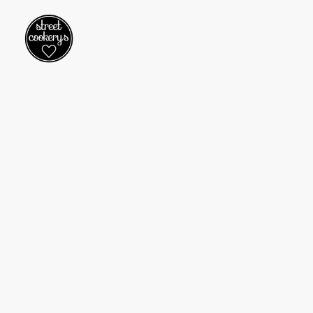
Dein Event. Unser Truck.
Foodtrucks für
Firmenevents, private
Feiern und vieles mehr